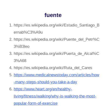
fuente
https://es.wikipedia.org/wiki/Estadio_Santiago_B
ernab%C3%A9u
https://es.wikipedia.org/wiki/Puente_del_Petr%C
3%B3leo
https://es.wikipedia.org/wiki/Puerta_de_Alcal%C
3%A68
https://es.wikipedia.org/wiki/Ruta_del_Cares
https://www.medicalnewstoday.com/articles/how
-many-steps-should-you-take-a-day
https://www.heart.org/en/healthy-
living/fitness/walking/why-is-walking-the-most-
popular-form-of-exercise