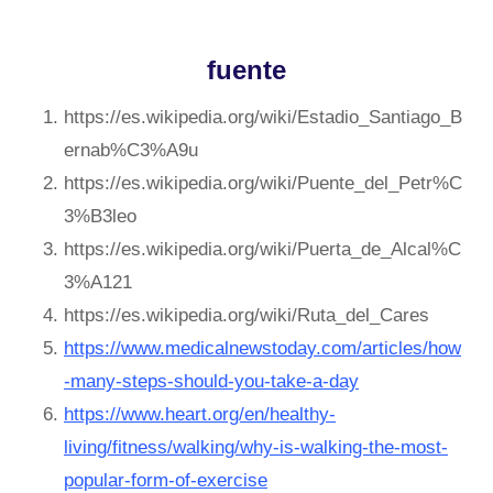
fuente
https://es.wikipedia.org/wiki/Estadio_Santiago_B
ernab%C3%A9u
https://es.wikipedia.org/wiki/Puente_del_Petr%C
3%B3leo
https://es.wikipedia.org/wiki/Puerta_de_Alcal%C
3%A121
https://es.wikipedia.org/wiki/Ruta_del_Cares
https://www.medicalnewstoday.com/articles/how
-many-steps-should-you-take-a-day
https://www.heart.org/en/healthy-
living/fitness/walking/why-is-walking-the-most-
popular-form-of-exercise