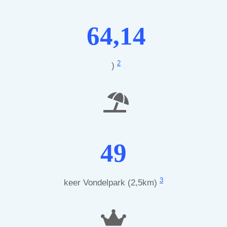
64,14
2
)
49
3
keer Vondelpark (2,5km)