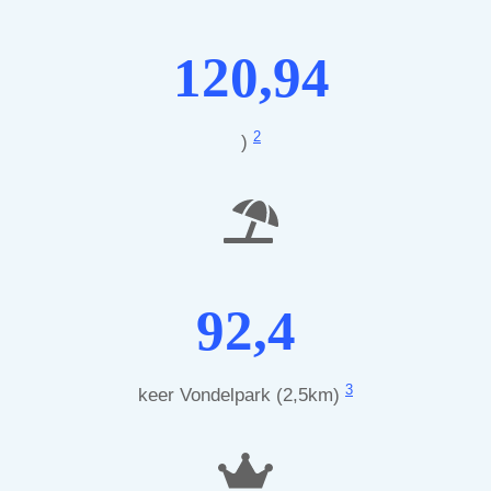
120,94
2
)
92,4
3
keer Vondelpark (2,5km)