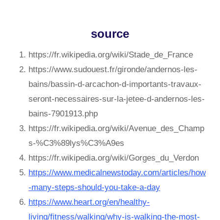
source
https://fr.wikipedia.org/wiki/Stade_de_France
https://www.sudouest.fr/gironde/andernos-les-
bains/bassin-d-arcachon-d-importants-travaux-
seront-necessaires-sur-la-jetee-d-andernos-les-
bains-7901913.php
https://fr.wikipedia.org/wiki/Avenue_des_Champ
s-%C3%89lys%C3%A9es
https://fr.wikipedia.org/wiki/Gorges_du_Verdon
https://www.medicalnewstoday.com/articles/how
-many-steps-should-you-take-a-day
https://www.heart.org/en/healthy-
living/fitness/walking/why-is-walking-the-most-