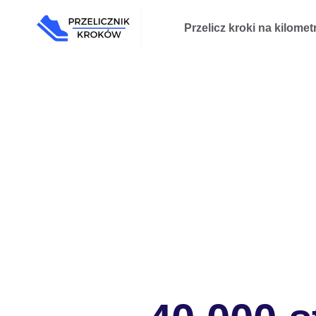
Przejdź
Przelicz kroki na kilomet
do
treści