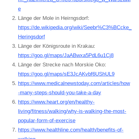
e
Länge der Mole in Heirngsdorf:
https://de.wikipedia.org/wiki/Seebr%C3%BCcke_
Heringsdorf
Länge der Königsroute in Krakau:
https://goo.gl/maps/JaABwxa5PdL6u1Cj8
Länge der Strecke nach Morskie Oko:
https://goo.gl/maps/sE3JcAKvbf6UShUL9
https://www.medicalnewstoday.com/articles/how
-many-steps-should-you-take-a-day
https://www.heart.org/en/healthy-
living/fitness/walking/why-is-walking-the-most-
popular-form-of-exercise
https://www.healthline.com/health/benefits-of-