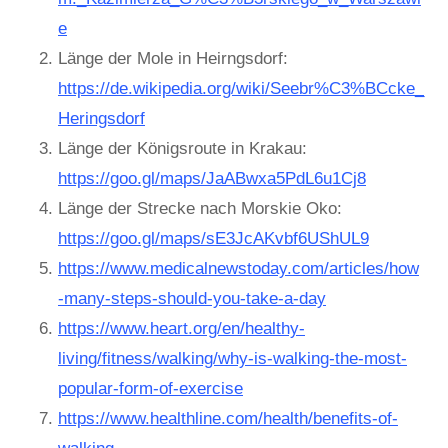
e
Länge der Mole in Heirngsdorf:
https://de.wikipedia.org/wiki/Seebr%C3%BCcke_
Heringsdorf
Länge der Königsroute in Krakau:
https://goo.gl/maps/JaABwxa5PdL6u1Cj8
Länge der Strecke nach Morskie Oko:
https://goo.gl/maps/sE3JcAKvbf6UShUL9
https://www.medicalnewstoday.com/articles/how
-many-steps-should-you-take-a-day
https://www.heart.org/en/healthy-
living/fitness/walking/why-is-walking-the-most-
popular-form-of-exercise
https://www.healthline.com/health/benefits-of-