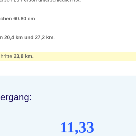
schen 60-80 cm.
en
20,4
km und 27,2
km
.
hritte
23,8 km.
iergang:
11,33