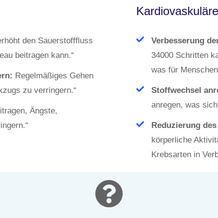
Kardiovaskuläre
höht den Sauerstofffluss
Verbesserung der
eau beitragen kann.“
34000 Schritten k
was für Menschen m
rn:
Regelmäßiges Gehen
zugs zu verringern.“
Stoffwechsel anr
anregen, was sich 
tragen, Ängste,
ingern.“
Reduzierung des 
körperliche Aktivi
Krebsarten in Ver