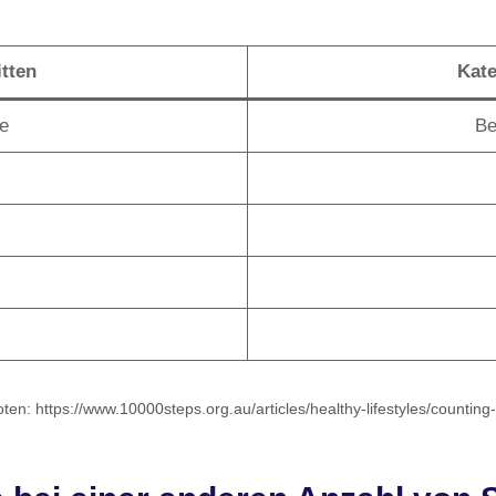
tten
Kate
te
Be
en: https://www.10000steps.org.au/articles/healthy-lifestyles/counting