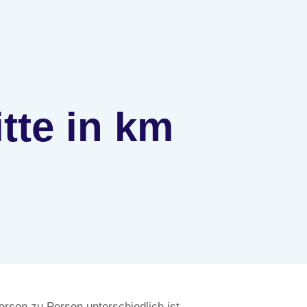
itte in km
erson zu Person unterschiedlich ist.