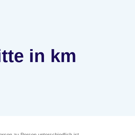
itte in km
erson zu Person unterschiedlich ist.