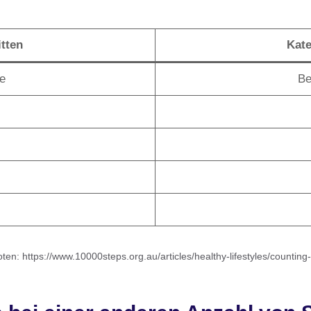
tten
Kate
te
Be
en: https://www.10000steps.org.au/articles/healthy-lifestyles/counting