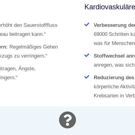
Kardiovaskuläre
höht den Sauerstofffluss
Verbesserung der
eau beitragen kann.“
69000 Schritten k
was für Menschen m
rn:
Regelmäßiges Gehen
zugs zu verringern.“
Stoffwechsel anr
anregen, was sich 
tragen, Ängste,
ingern.“
Reduzierung des 
körperliche Aktivi
Krebsarten in Ver