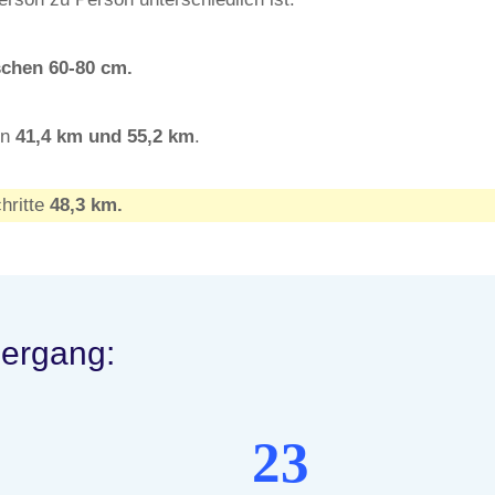
schen 60-80 cm.
en
41,4
km und 55,2
km
.
hritte
48,3 km.
iergang:
23