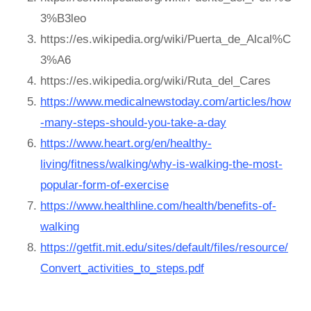
3%B3leo
https://es.wikipedia.org/wiki/Puerta_de_Alcal%C
3%A6
https://es.wikipedia.org/wiki/Ruta_del_Cares
https://www.medicalnewstoday.com/articles/how
-many-steps-should-you-take-a-day
https://www.heart.org/en/healthy-
living/fitness/walking/why-is-walking-the-most-
popular-form-of-exercise
https://www.healthline.com/health/benefits-of-
walking
https://getfit.mit.edu/sites/default/files/resource/
Convert_activities_to_steps.pdf