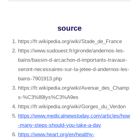
source
https://fr.wikipedia.org/wiki/Stade_de_France
https://www.sudouest.fr/gironde/andernos-les-
bains/bassin-d-arcachon-d-importants-travaux-
seront-necessaires-sur-la-jetee-d-andernos-les-
bains-7901913.php
https://fr.wikipedia.org/wiki/Avenue_des_Champ
s-%C3%89lys%C3%A9es
https://fr.wikipedia.org/wiki/Gorges_du_Verdon
https://www.medicalnewstoday.com/articles/how
-many-steps-should-you-take-a-day
https://www.heart.org/en/healthy-