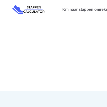
Doorgaan
Km naar stappen omrek
naar
inhoud