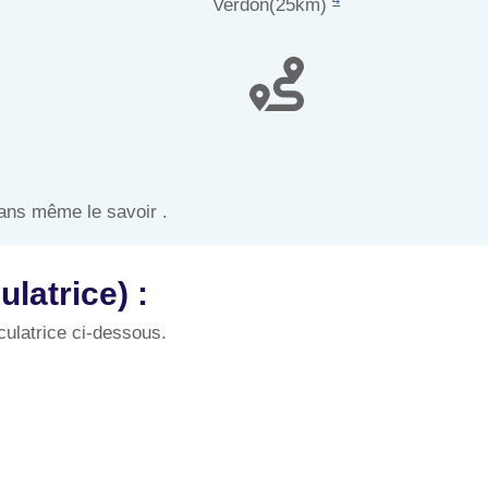
Verdon(25km)
ans même le savoir .
latrice) :
culatrice ci-dessous.