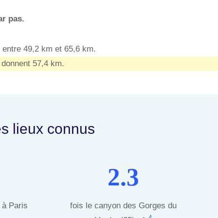
r pas.
 entre 49,2 km et 65,6 km.
 donnent 57,4 km.
s lieux connus
2.3
 à Paris
fois le canyon des Gorges du
4