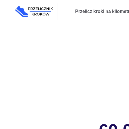
Przejdź
Przelicz kroki na kilomet
do
treści