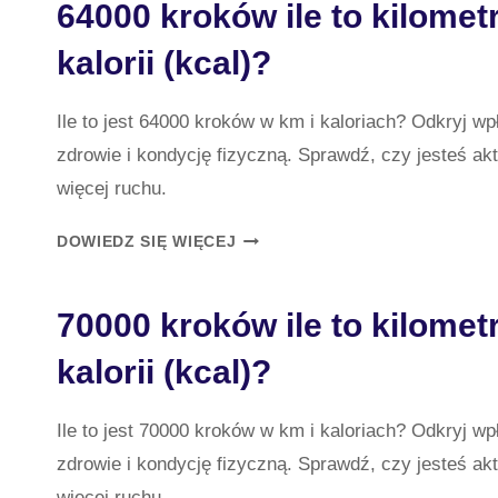
64000 kroków ile to kilomet
TO
KILOMETRÓW
kalorii (kcal)?
(KM)
I
KALORII
Ile to jest 64000 kroków w km i kaloriach? Odkryj w
(KCAL)?
zdrowie i kondycję fizyczną. Sprawdź, czy jesteś a
więcej ruchu.
64000
DOWIEDZ SIĘ WIĘCEJ
KROKÓW
ILE
70000 kroków ile to kilomet
TO
KILOMETRÓW
kalorii (kcal)?
(KM)
I
KALORII
Ile to jest 70000 kroków w km i kaloriach? Odkryj w
(KCAL)?
zdrowie i kondycję fizyczną. Sprawdź, czy jesteś a
więcej ruchu.