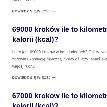
70000
DOWIEDZ SIĘ WIĘCEJ
KROKÓW
ILE
69000 kroków ile to kilomet
TO
KILOMETRÓW
kalorii (kcal)?
(KM)
I
KALORII
Ile to jest 69000 kroków w km i kaloriach? Odkryj w
(KCAL)?
zdrowie i kondycję fizyczną. Sprawdź, czy jesteś a
więcej ruchu.
69000
DOWIEDZ SIĘ WIĘCEJ
KROKÓW
ILE
67000 kroków ile to kilomet
TO
KILOMETRÓW
kalorii (kcal)?
(KM)