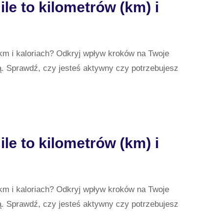
le to kilometrów (km) i
METRÓW
RII
 km i kaloriach? Odkryj wpływ kroków na Twoje
L)?
ą. Sprawdź, czy jesteś aktywny czy potrzebujesz
KÓW
le to kilometrów (km) i
METRÓW
RII
 km i kaloriach? Odkryj wpływ kroków na Twoje
L)?
ą. Sprawdź, czy jesteś aktywny czy potrzebujesz