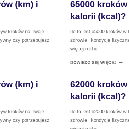
rów (km) i
65000 kroków i
TO
KILO
kalorii (kcal)?
(KM)
I
KALO
pływ kroków na Twoje
Ile to jest 65000 kroków w
(KCA
ktywny czy potrzebujesz
zdrowie i kondycję fizyczn
więcej ruchu.
65000
DOWIEDZ SIĘ WIĘCEJ
KRO
ILE
rów (km) i
62000 kroków i
TO
KILO
kalorii (kcal)?
(KM)
I
KALO
pływ kroków na Twoje
Ile to jest 62000 kroków w
(KCA
ktywny czy potrzebujesz
zdrowie i kondycję fizyczn
więcej ruchu.