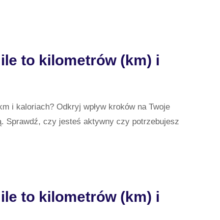
KÓW
le to kilometrów (km) i
METRÓW
RII
 km i kaloriach? Odkryj wpływ kroków na Twoje
L)?
ą. Sprawdź, czy jesteś aktywny czy potrzebujesz
KÓW
le to kilometrów (km) i
METRÓW