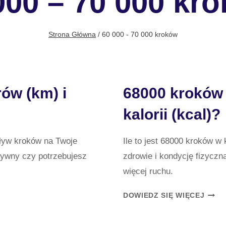
000 – 70 000 kr
Strona Główna
/
60 000 - 70 000 kroków
rów (km) i
68000 kroków i
kalorii (kcal)?
pływ kroków na Twoje
Ile to jest 68000 kroków w
ktywny czy potrzebujesz
zdrowie i kondycję fizyczn
więcej ruchu.
68000
DOWIEDZ SIĘ WIĘCEJ
KRO
ILE