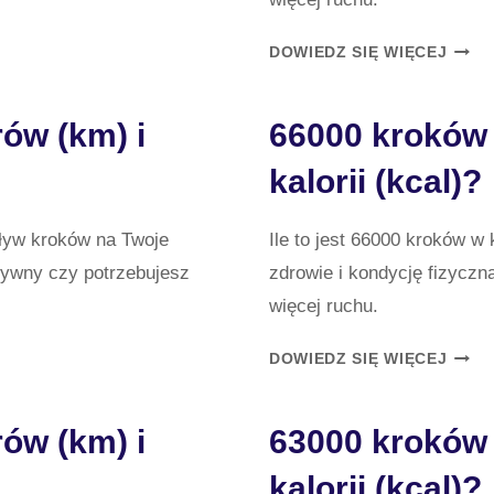
62000
DOWIEDZ SIĘ WIĘCEJ
KRO
ILE
rów (km) i
66000 kroków i
TO
KILO
kalorii (kcal)?
(KM)
I
KALO
pływ kroków na Twoje
Ile to jest 66000 kroków w
(KCA
ktywny czy potrzebujesz
zdrowie i kondycję fizyczn
więcej ruchu.
66000
DOWIEDZ SIĘ WIĘCEJ
KRO
ILE
rów (km) i
63000 kroków i
TO
KILO
kalorii (kcal)?
(KM)