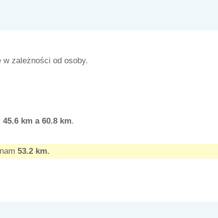
ę w zależności od osoby.
y
45.6
km a 60.8
km
.
e nam
53.2 km.