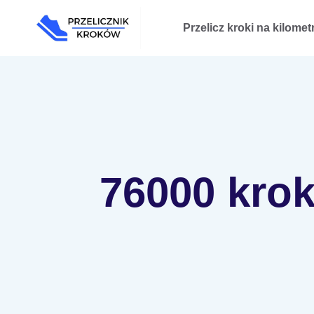
Przejdź
Przelicz kroki na kilomet
do
treści
76000 krok