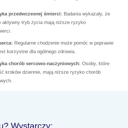
yka przedwczesnej śmierci:
Badania wykazały, że
 aktywny tryb życia mają niższe ryzyko
erci.
serca:
Regularne chodzenie może pomóc w poprawie
jest korzystne dla ogólnego zdrowia.
zyka chorób sercowo-naczyniowych:
Osoby, które
ść kroków dziennie, mają niższe ryzyko chorób
owych.
u? Wystarczy: