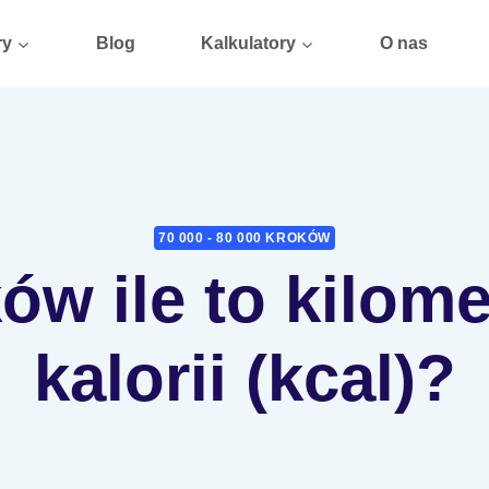
ry
Blog
Kalkulatory
O nas
70 000 - 80 000 KROKÓW
ów ile to kilome
kalorii (kcal)?