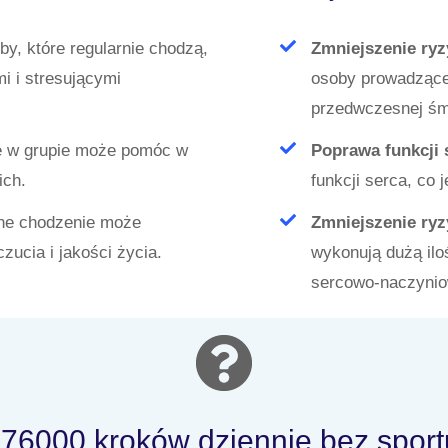
y, które regularnie chodzą,
Zmniejszenie ryz
mi i stresującymi
osoby prowadzące
przedwczesnej śmi
 w grupie może pomóc w
Poprawa funkcji 
ich.
funkcji serca, co 
ne chodzenie może
Zmniejszenie ry
ucia i jakości życia.
wykonują dużą ilo
sercowo-naczyni
 76000 kroków dziennie bez sport