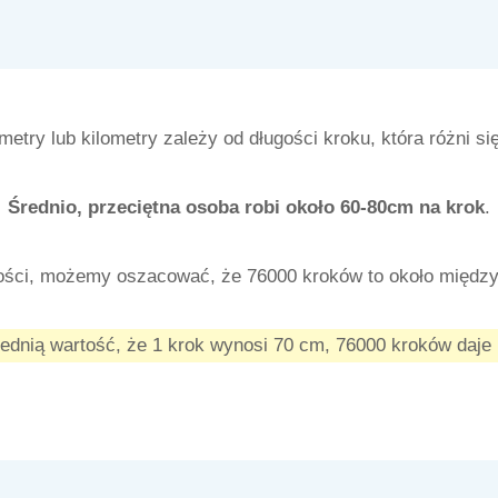
metry lub kilometry zależy od długości kroku, która różni si
Średnio, przeciętna osoba robi około 60-80cm na krok
.
ości, możemy oszacować, że 76000 kroków to około międz
rednią wartość, że 1 krok wynosi 70 cm, 76000 kroków daj