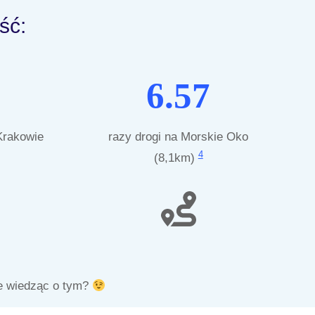
ść:
6.57
Krakowie
razy drogi na Morskie Oko
4
(8,1km)
ie wiedząc o tym?