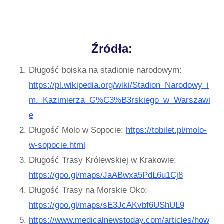
Źródła:
Długość boiska na stadionie narodowym:
https://pl.wikipedia.org/wiki/Stadion_Narodowy_i
m._Kazimierza_G%C3%B3rskiego_w_Warszawi
e
Długość Molo w Sopocie:
https://tobilet.pl/molo-
w-sopocie.html
Długość Trasy Królewskiej w Krakowie:
https://goo.gl/maps/JaABwxa5PdL6u1Cj8
Długość Trasy na Morskie Oko:
https://goo.gl/maps/sE3JcAKvbf6UShUL9
https://www.medicalnewstoday.com/articles/how