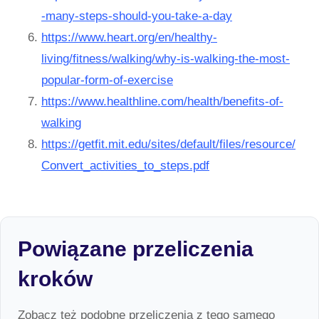
-many-steps-should-you-take-a-day
https://www.heart.org/en/healthy-
living/fitness/walking/why-is-walking-the-most-
popular-form-of-exercise
https://www.healthline.com/health/benefits-of-
walking
https://getfit.mit.edu/sites/default/files/resource/
Convert_activities_to_steps.pdf
Powiązane przeliczenia
kroków
Zobacz też podobne przeliczenia z tego samego