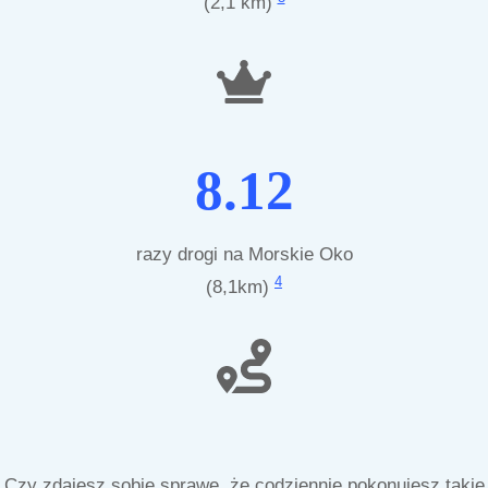
(2,1 km)
8.12
razy drogi na Morskie Oko
4
(8,1km)
Czy zdajesz sobie sprawę, że codziennie pokonujesz takie