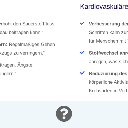
Kardiovaskuläre
höht den Sauerstofffluss
Verbesserung der
eau beitragen kann.“
Schritten kann zu
für Menschen mit T
rn:
Regelmäßiges Gehen
zugs zu verringern.“
Stoffwechsel anr
anregen, was sich 
tragen, Ängste,
ingern.“
Reduzierung des 
körperliche Aktivi
Krebsarten in Ver