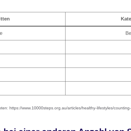
tten
Kate
te
Be
en: https://www.10000steps.org.au/articles/healthy-lifestyles/counting