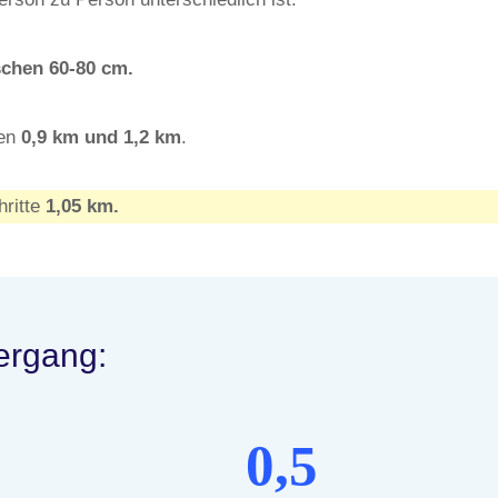
schen 60-80 cm.
hen
0,9
km und 1,2
km
.
hritte
1,05 km.
iergang:
0,5