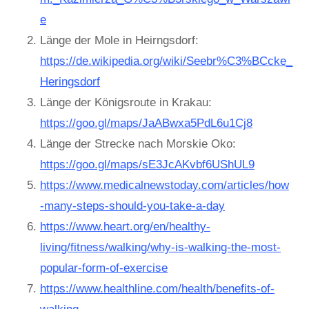
e
Länge der Mole in Heirngsdorf:
https://de.wikipedia.org/wiki/Seebr%C3%BCcke_
Heringsdorf
Länge der Königsroute in Krakau:
https://goo.gl/maps/JaABwxa5PdL6u1Cj8
Länge der Strecke nach Morskie Oko:
https://goo.gl/maps/sE3JcAKvbf6UShUL9
https://www.medicalnewstoday.com/articles/how
-many-steps-should-you-take-a-day
https://www.heart.org/en/healthy-
living/fitness/walking/why-is-walking-the-most-
popular-form-of-exercise
https://www.healthline.com/health/benefits-of-