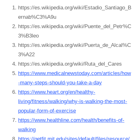
https://es.wikipedia.org/wiki/Estadio_Santiago_B
ernab%C3%A9u
https://es.wikipedia.org/wiki/Puente_del_Petr%C
3%B3leo
https://es.wikipedia.org/wiki/Puerta_de_Alcal%C
3%A22
https://es.wikipedia.org/wiki/Ruta_del_Cares
https://www.medicalnewstoday.com/articles/how
-many-steps-should-you-take-a-day
https://www.heart.org/en/healthy-
living/fitness/walking/why-is-walking-the-most-
popular-form-of-exercise
https://www.healthline.com/health/benefits-of-
walking
https://getfit.mit.edu/sites/default/files/resource/