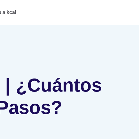
 a kcal
 | ¿Cuántos
 Pasos?