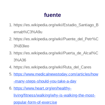
fuente
https://es.wikipedia.org/wiki/Estadio_Santiago_B
ernab%C3%A9u
https://es.wikipedia.org/wiki/Puente_del_Petr%C
3%B3leo
https://es.wikipedia.org/wiki/Puerta_de_Alcal%C
3%A36
https://es.wikipedia.org/wiki/Ruta_del_Cares
https://www.medicalnewstoday.com/articles/how
-many-steps-should-you-take-a-day
https://www.heart.org/en/healthy-
living/fitness/walking/why-is-walking-the-most-
popular-form-of-exercise