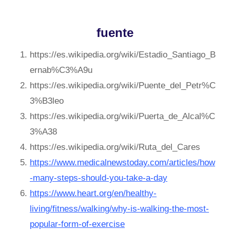
fuente
https://es.wikipedia.org/wiki/Estadio_Santiago_B
ernab%C3%A9u
https://es.wikipedia.org/wiki/Puente_del_Petr%C
3%B3leo
https://es.wikipedia.org/wiki/Puerta_de_Alcal%C
3%A38
https://es.wikipedia.org/wiki/Ruta_del_Cares
https://www.medicalnewstoday.com/articles/how
-many-steps-should-you-take-a-day
https://www.heart.org/en/healthy-
living/fitness/walking/why-is-walking-the-most-
popular-form-of-exercise