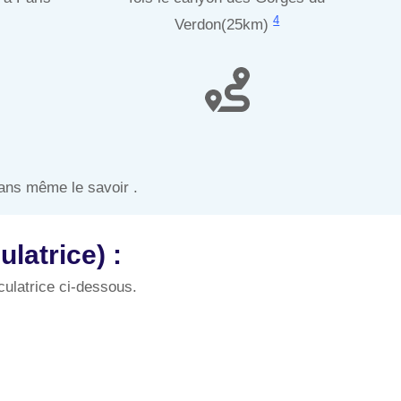
4
Verdon(25km)
ans même le savoir .
latrice) :
culatrice ci-dessous.