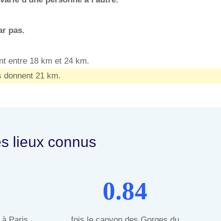
r pas.
nt entre 18 km et 24 km.
s donnent 21 km.
s lieux connus
0.84
 à Paris
fois le canyon des Gorges du