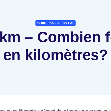
25 000 PAS - 30 000 PAS
 km – Combien f
en kilomètres?
es ou en kilomètres dépend de la longueur des pas, qui v