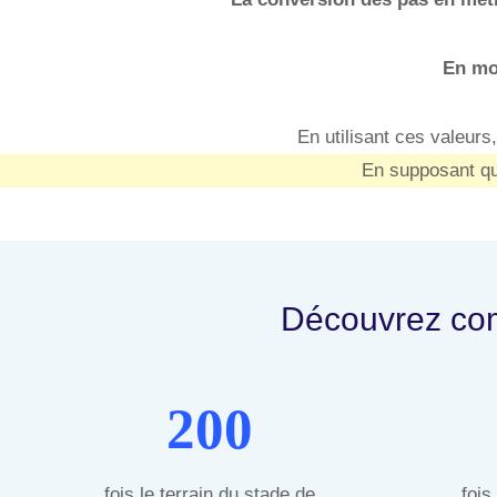
En mo
En utilisant ces valeur
En supposant qu
Découvrez com
200
fois le terrain du stade de
fois