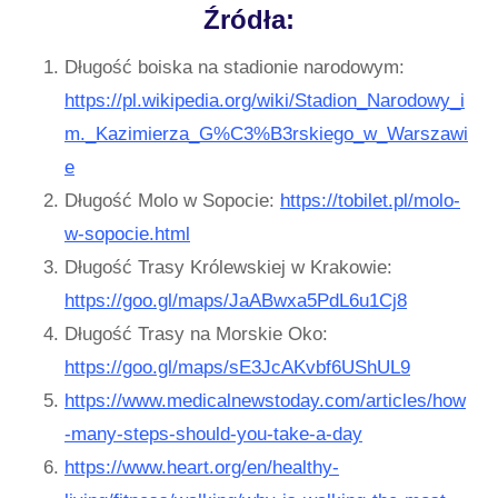
Źródła:
Długość boiska na stadionie narodowym:
https://pl.wikipedia.org/wiki/Stadion_Narodowy_i
m._Kazimierza_G%C3%B3rskiego_w_Warszawi
e
Długość Molo w Sopocie:
https://tobilet.pl/molo-
w-sopocie.html
Długość Trasy Królewskiej w Krakowie:
https://goo.gl/maps/JaABwxa5PdL6u1Cj8
Długość Trasy na Morskie Oko:
https://goo.gl/maps/sE3JcAKvbf6UShUL9
https://www.medicalnewstoday.com/articles/how
-many-steps-should-you-take-a-day
https://www.heart.org/en/healthy-