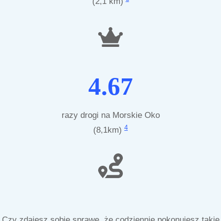
(2,1 km)
4.67
razy drogi na Morskie Oko
4
(8,1km)
Czy zdajesz sobie sprawę, że codziennie pokonujesz takie