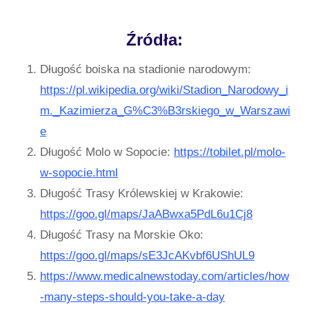
Źródła:
Długość boiska na stadionie narodowym:
https://pl.wikipedia.org/wiki/Stadion_Narodowy_i
m._Kazimierza_G%C3%B3rskiego_w_Warszawi
e
Długość Molo w Sopocie:
https://tobilet.pl/molo-
w-sopocie.html
Długość Trasy Królewskiej w Krakowie:
https://goo.gl/maps/JaABwxa5PdL6u1Cj8
Długość Trasy na Morskie Oko:
https://goo.gl/maps/sE3JcAKvbf6UShUL9
https://www.medicalnewstoday.com/articles/how
-many-steps-should-you-take-a-day