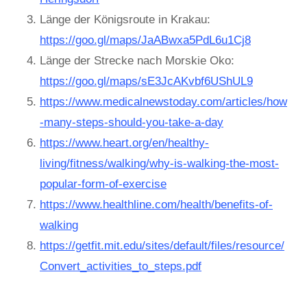
Länge der Königsroute in Krakau:
https://goo.gl/maps/JaABwxa5PdL6u1Cj8
Länge der Strecke nach Morskie Oko:
https://goo.gl/maps/sE3JcAKvbf6UShUL9
https://www.medicalnewstoday.com/articles/how
-many-steps-should-you-take-a-day
https://www.heart.org/en/healthy-
living/fitness/walking/why-is-walking-the-most-
popular-form-of-exercise
https://www.healthline.com/health/benefits-of-
walking
https://getfit.mit.edu/sites/default/files/resource/
Convert_activities_to_steps.pdf