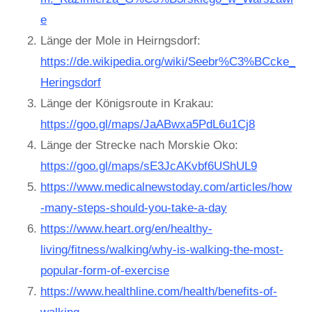
e
Länge der Mole in Heirngsdorf:
https://de.wikipedia.org/wiki/Seebr%C3%BCcke_
Heringsdorf
Länge der Königsroute in Krakau:
https://goo.gl/maps/JaABwxa5PdL6u1Cj8
Länge der Strecke nach Morskie Oko:
https://goo.gl/maps/sE3JcAKvbf6UShUL9
https://www.medicalnewstoday.com/articles/how
-many-steps-should-you-take-a-day
https://www.heart.org/en/healthy-
living/fitness/walking/why-is-walking-the-most-
popular-form-of-exercise
https://www.healthline.com/health/benefits-of-