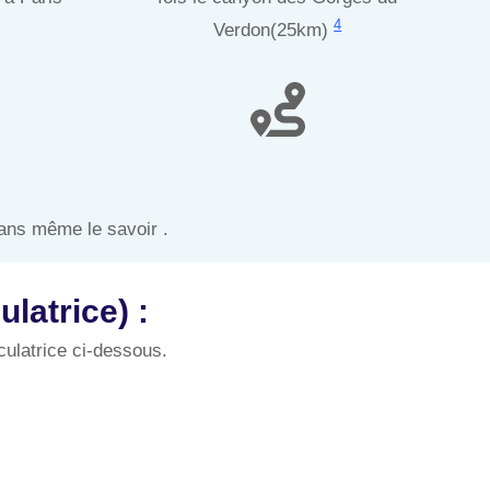
4
Verdon(25km)
ans même le savoir .
latrice) :
culatrice ci-dessous.