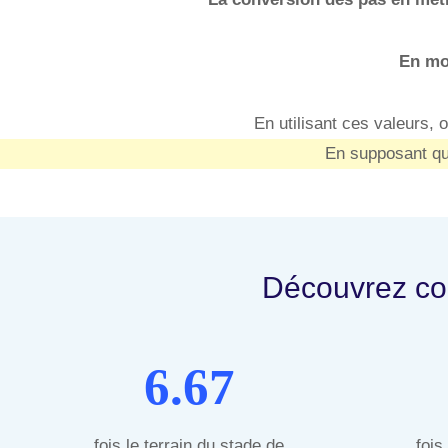
En mo
En utilisant ces valeurs,
En supposant qu
Découvrez com
6.67
fois le terrain du stade de
fois