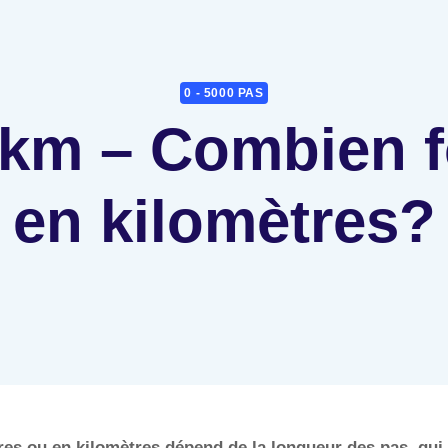
0 - 5000 PAS
 km – Combien f
en kilomètres?
es ou en kilomètres dépend de la longueur des pas, qui v