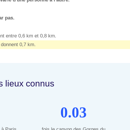
r pas.
nt entre 0,6 km et 0,8 km.
 donnent 0,7 km.
s lieux connus
0.03
 à Paris
fois le canyon des Gorges du