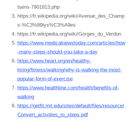
bains-7901913.php
https://fr.wikipedia.org/wiki/Avenue_des_Champ
s-%C3%89lys%C3%A9es
https://fr.wikipedia.org/wiki/Gorges_du_Verdon
https://www.medicalnewstoday.com/articles/how
-many-steps-should-you-take-a-day
https://www.heart.org/en/healthy-
living/fitness/walking/why-is-walking-the-most-
popular-form-of-exercise
https://www.healthline.com/health/benefits-of-
walking
https://getfit.mit.edu/sites/default/files/resource/
Convert_activities_to_steps.pdf